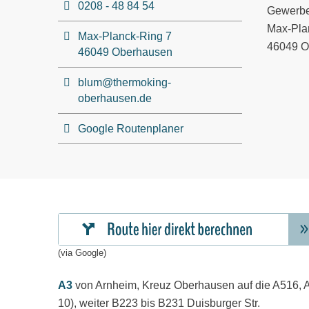
0208 - 48 84 54
Gewerbe
Max-Pla
Max-Planck-Ring 7
46049 O
46049 Oberhausen
blum@thermoking-
oberhausen.de
Google Routenplaner
(via Google)
A3
von Arnheim, Kreuz Oberhausen auf die A516, A
10), weiter B223 bis B231 Duisburger Str.