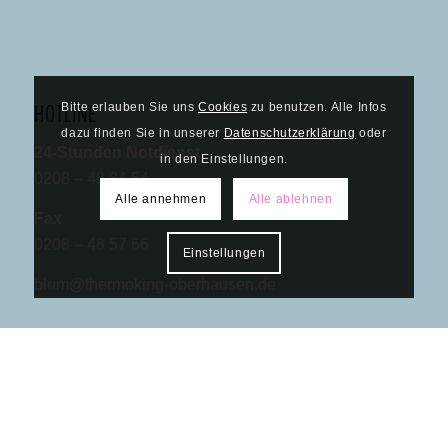
HOTLINE
Bitte erlauben Sie uns
Cookies
zu benutzen. Alle Infos
dazu finden Sie in unserer
Datenschutzerklärung
oder
24-Stunden Notdienst
in den Einstellungen.
0208 – 48 84 54
Alle annehmen
Alle ablehnen
Fax
0208 – 48 57 66
Einstellungen
blum@thermoking-oberhausen.de
ÖFFNUNGSZEITEN