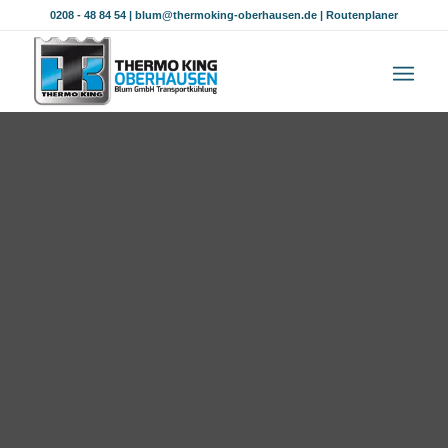
0208 - 48 84 54
|
blum@thermoking-oberhausen.de
|
Routenplaner