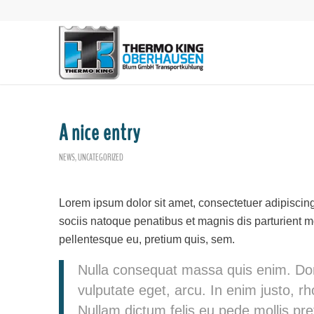
A nice entry
NEWS
,
UNCATEGORIZED
Lorem ipsum dolor sit amet, consectetuer adipisci
sociis natoque penatibus et magnis dis parturient mo
pellentesque eu, pretium quis, sem.
Nulla consequat massa quis enim. Donec
vulputate eget, arcu. In enim justo, rh
Nullam dictum felis eu pede mollis pr