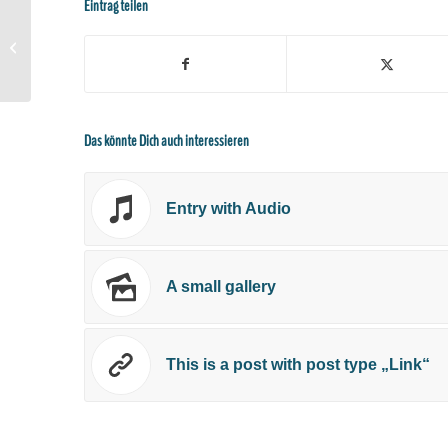
Eintrag teilen
Entry without preview image
Das könnte Dich auch interessieren
Entry with Audio
A small gallery
This is a post with post type „Link“