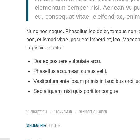
elementum semper nisi. Aenean vulputat
eu, consequat vitae, eleifend ac, enim
Nunc nec neque. Phasellus leo dolor, tempus non, auct
non, euismod vitae, posuere imperdiet, leo. Maec
turpis vitae tortor.
Donec posuere vulputate arcu.
Phasellus accumsan cursus velit.
Vestibulum ante ipsum primis in faucibus orci luc
Sed aliquam, nisi quis porttitor congue
24. AUGUST 2014
1 KOMMENTAR
VON
K.GERICHHAUSEN
/
/
SCHLAGWORTE:
FOOD
,
FUN